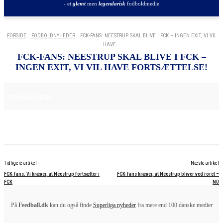
- et
glemt
men
legendarisk
fodboldmedie
FORSIDE
FODBOLDNYHEDER
FCK-FANS: NEESTRUP SKAL BLIVE I FCK – INGEN EXIT, VI VIL
HAVE...
FCK-FANS: NEESTRUP SKAL BLIVE I FCK –
INGEN EXIT, VI VIL HAVE FORTSÆTTELSE!
29. MAJ 2025
FODBOLDNYHEDER
Tidligere artikel
Næste artikel
FCK-fans: Vi kræver, at Neestrup fortsætter i
FCK-fans kræver, at Neestrup bliver ved roret –
FCK
NU
På
Feedball.dk
kan du også finde
Superliga nyheder
fra mere end 100 danske medier