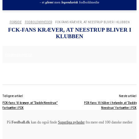
- et
glemt
men
legendarisk
fodboldmedie
FORSIDE
FODBOLDNYHEDER
FCK-FANS KRÆVER, AT NEESTRUP BLIVER I KLUBBEN
FCK-FANS KRÆVER, AT NEESTRUP BLIVER I
KLUBBEN
29. MAJ 2025
FODBOLDNYHEDER
Tidligere artikel
Næste artikel
FCK-fans: Vi kræver, at “Daddy Neestrup”
FCK-fans: Vi håber i helvede, at ‘Daddy
fortsætter i FCK
Neestrup’ fortsætter i FCK
På
Feedball.dk
kan du også finde
Superliga nyheder
fra mere end 100 danske medier