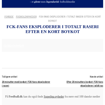
- et
glemt
men
legendarisk
fodboldmedie
FORSIDE
FODBOLDNYHEDER
FCK-FANS EKSPLODERER I TOTALT RASERI EFTER EN KORT
BOYKOT
FCK-FANS EKSPLODERER I TOTALT RASERI
EFTER EN KORT BOYKOT
29. MAJ 2025
FODBOLDNYHEDER
Tidligere artikel
Næste artikel
20 minutter med boykot: FCK-fans eksploderer
Efter 20 minutters boykot: FCK-fans
i raseri
eksploderer i vildt ras
På
Feedball.dk
kan du også finde
Superliga nyheder
fra mere end 100 danske medier