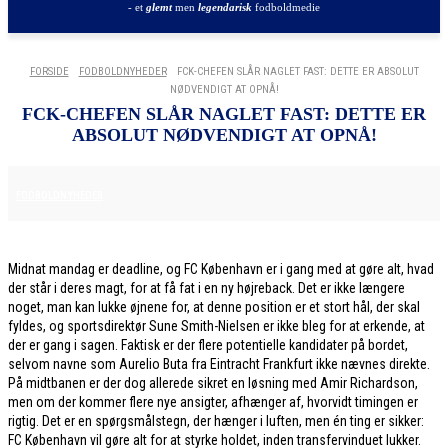
- et
glemt
men
legendarisk
fodboldmedie
FORSIDE
FODBOLDNYHEDER
FCK-CHEFEN SLÅR NAGLET FAST: DETTE ER ABSOLUT
NØDVENDIGT AT OPNÅ!
FCK-CHEFEN SLÅR NAGLET FAST: DETTE ER
ABSOLUT NØDVENDIGT AT OPNÅ!
28. JANUAR 2026
FODBOLDNYHEDER
Midnat mandag er deadline, og FC København er i gang med at gøre alt, hvad
der står i deres magt, for at få fat i en ny højreback. Det er ikke længere
noget, man kan lukke øjnene for, at denne position er et stort hål, der skal
fyldes, og sportsdirektør Sune Smith-Nielsen er ikke bleg for at erkende, at
der er gang i sagen. Faktisk er der flere potentielle kandidater på bordet,
selvom navne som Aurelio Buta fra Eintracht Frankfurt ikke nævnes direkte.
På midtbanen er der dog allerede sikret en løsning med Amir Richardson,
men om der kommer flere nye ansigter, afhænger af, hvorvidt timingen er
rigtig. Det er en spørgsmålstegn, der hænger i luften, men én ting er sikker:
FC København vil gøre alt for at styrke holdet, inden transfervinduet lukker.