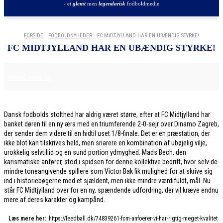
- et
glemt
men
legendarisk
fodboldmedie
FORSIDE
FODBOLDNYHEDER
FC MIDTJYLLAND HAR EN UBÆNDIG STYRKE!
FC MIDTJYLLAND HAR EN UBÆNDIG STYRKE!
30. JANUAR 2026
FODBOLDNYHEDER
Dansk fodbolds stolthed har aldrig været større, efter at FC Midtjylland har
banket døren til en ny æra med en triumferende 2-0-sejr over Dinamo Zagreb,
der sender dem videre til en hidtil uset 1/8-finale. Det er en præstation, der
ikke blot kan tilskrives held, men snarere en kombination af ubøjelig vilje,
urokkelig selvtillid og en sund portion ydmyghed. Mads Bech, den
karismatiske anfører, stod i spidsen for denne kollektive bedrift, hvor selv de
mindre toneangivende spillere som Victor Bak fik mulighed for at skrive sig
ind i historiebøgerne med et sjældent, men ikke mindre værdifuldt, mål. Nu
står FC Midtjylland over for en ny, spændende udfordring, der vil kræve endnu
mere af deres karakter og kampånd.
Læs mere her:
https://feedball.dk/74839261-fcm-anfoerer-vi-har-rigtig-meget-kvalitet