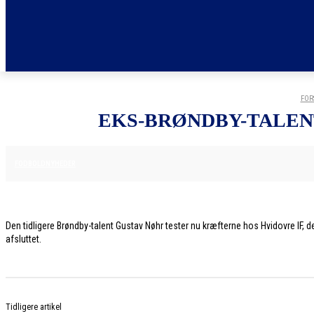
FOR
EKS-BRØNDBY-TALENT
7. JULI 2026
FODBOLDNYHEDER
Den tidligere Brøndby-talent Gustav Nøhr tester nu kræfterne hos Hvidovre IF, der
afsluttet.
Tidligere artikel