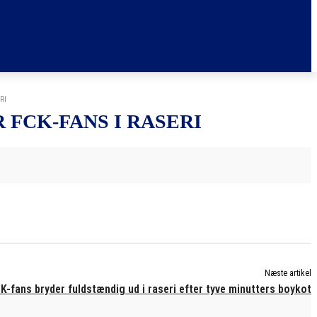
RI
FCK-FANS I RASERI
Næste artikel
K-fans bryder fuldstændig ud i raseri efter tyve minutters boykot