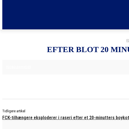
F
EFTER BLOT 20 MI
29. MAJ 2025
FODBOLDNYHEDER
Tidligere artikel
FCK-tilhængere eksploderer i raseri efter et 20-minutters boyko