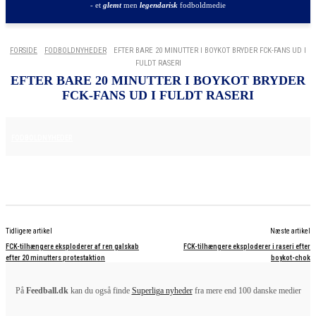
- et
glemt
men
legendarisk
fodboldmedie
FORSIDE
FODBOLDNYHEDER
EFTER BARE 20 MINUTTER I BOYKOT BRYDER FCK-FANS UD I
FULDT RASERI
EFTER BARE 20 MINUTTER I BOYKOT BRYDER
FCK-FANS UD I FULDT RASERI
29. MAJ 2025
FODBOLDNYHEDER
Tidligere artikel
Næste artikel
FCK-tilhængere eksploderer af ren galskab
FCK-tilhængere eksploderer i raseri efter
efter 20 minutters protestaktion
boykot-chok
På
Feedball.dk
kan du også finde
Superliga nyheder
fra mere end 100 danske medier