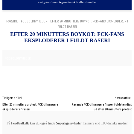
- et
glemt
men
legendarisk
fodboldmedie
FORSIDE
FODBOLDNYHEDER
EFTER 20 MINUTTERS BOYKOT: FCK-FANS EKSPLODERER I
FULDT RASERI
EFTER 20 MINUTTERS BOYKOT: FCK-FANS
EKSPLODERER I FULDT RASERI
29. MAJ 2025
FODBOLDNYHEDER
Tidligere artikel
Næste artikel
Efter 20 minutters protest: FCK-tilhængere
Rasende FCK-tilhængere flipper fuldstændigt
eksploderer af raseri
ud efter 20 minutters protest
På
Feedball.dk
kan du også finde
Superliga nyheder
fra mere end 100 danske medier