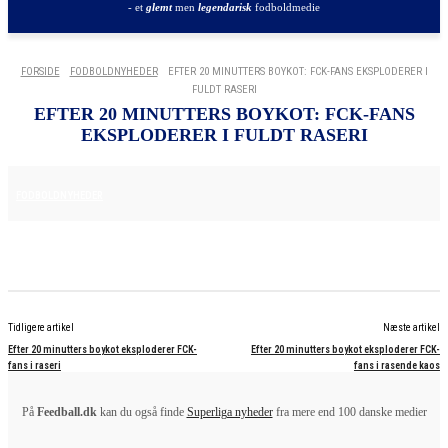
- et
glemt
men
legendarisk
fodboldmedie
FORSIDE
FODBOLDNYHEDER
EFTER 20 MINUTTERS BOYKOT: FCK-FANS EKSPLODERER I
FULDT RASERI
EFTER 20 MINUTTERS BOYKOT: FCK-FANS
EKSPLODERER I FULDT RASERI
29. MAJ 2025
FODBOLDNYHEDER
Tidligere artikel
Næste artikel
Efter 20 minutters boykot eksploderer FCK-
Efter 20 minutters boykot eksploderer FCK-
fans i raseri
fans i rasende kaos
På
Feedball.dk
kan du også finde
Superliga nyheder
fra mere end 100 danske medier