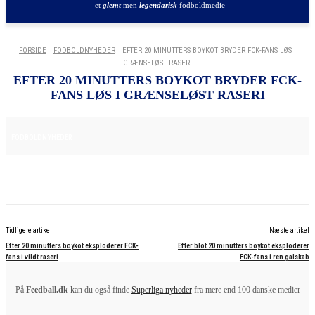
- et
glemt
men
legendarisk
fodboldmedie
FORSIDE
FODBOLDNYHEDER
EFTER 20 MINUTTERS BOYKOT BRYDER FCK-FANS LØS I
GRÆNSELØST RASERI
EFTER 20 MINUTTERS BOYKOT BRYDER FCK-
FANS LØS I GRÆNSELØST RASERI
29. MAJ 2025
FODBOLDNYHEDER
Tidligere artikel
Næste artikel
Efter 20 minutters boykot eksploderer FCK-
Efter blot 20 minutters boykot eksploderer
fans i vildt raseri
FCK-fans i ren galskab
På
Feedball.dk
kan du også finde
Superliga nyheder
fra mere end 100 danske medier