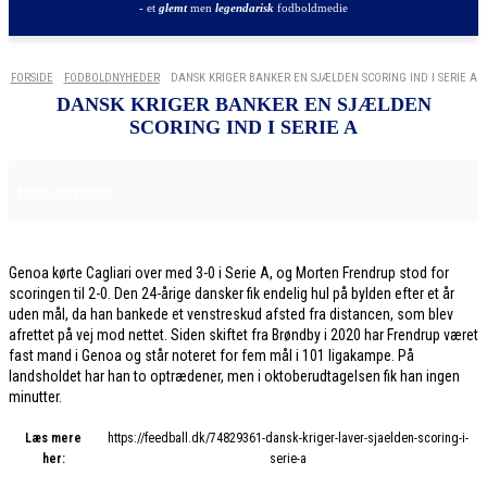
- et
glemt
men
legendarisk
fodboldmedie
FORSIDE
FODBOLDNYHEDER
DANSK KRIGER BANKER EN SJÆLDEN SCORING IND I SERIE A
DANSK KRIGER BANKER EN SJÆLDEN
SCORING IND I SERIE A
12. JANUAR 2026
FODBOLDNYHEDER
Genoa kørte Cagliari over med 3-0 i Serie A, og Morten Frendrup stod for
scoringen til 2-0. Den 24-årige dansker fik endelig hul på bylden efter et år
uden mål, da han bankede et venstreskud afsted fra distancen, som blev
afrettet på vej mod nettet. Siden skiftet fra Brøndby i 2020 har Frendrup været
fast mand i Genoa og står noteret for fem mål i 101 ligakampe. På
landsholdet har han to optrædener, men i oktoberudtagelsen fik han ingen
minutter.
Læs mere
https://feedball.dk/74829361-dansk-kriger-laver-sjaelden-scoring-i-
her:
serie-a