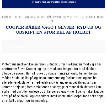
- et
glemt
men
legendarisk
fodboldmedie
FORSIDE
FODBOLDNYHEDER
COOPER RÅBER VAGT I GEVÆR: RYD UD OG UDSKIFT EN STOR
DEL...
COOPER RÅBER VAGT I GEVÆR: RYD UD OG
UDSKIFT EN STOR DEL AF HOLDET
8. DECEMBER 2025
FODBOLDNYHEDER
Vinterpausen bliver ikke en ferie i Brøndby. Efter 1-2-kampen mod Vejle har
cheftræner Steve Cooper lagt op til markante indgreb for at få klubben
tilbage på sporet. Han vil ruske op i både mentalitet og kultur, ændre på
måden holdet spiller på og se på rammerne og faciliteterne, og han har
allerede vendt planerne med ledelsen. Når januarvinduet åbner, kan der
komme tilføjelser, fordi ambitionen er at bygge et mandskab, der reelt kan
spille med om titlen og leve op til fansenes krav – men lige nu halter klubben
efter på både niveau og ressourcer. Indtil videre står Cooper med seks sejre,
en enkelt uafgjort og fire nederlag.