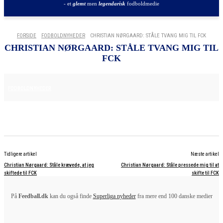
- et
glemt
men
legendarisk
fodboldmedie
FORSIDE
FODBOLDNYHEDER
CHRISTIAN NØRGAARD: STÅLE TVANG MIG TIL FCK
CHRISTIAN NØRGAARD: STÅLE TVANG MIG TIL
FCK
25. JUNI 2025
FODBOLDNYHEDER
Tidligere artikel
Næste artikel
Christian Nørgaard: Ståle krævede, at jeg
Christian Nørgaard: Ståle pressede mig til at
skiftede til FCK
skifte til FCK
På
Feedball.dk
kan du også finde
Superliga nyheder
fra mere end 100 danske medier