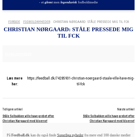
- et
glemt
men
legendarisk
fodboldmedie
FORSIDE
FODBOLDNYHEDER
CHRISTIAN NØRGAARD: STÅLE PRESSEDE MIG TIL FCK
CHRISTIAN NØRGAARD: STÅLE PRESSEDE MIG
TIL FCK
25. JUNI 2025
FODBOLDNYHEDER
Læs mere
https://feedball.dk/74285931-christian-noergaard-staale-ville-have-mig-
her:
til-fck
Tidligere artikel
Næste artikel
Ståle Solbakken ville have grebet efter
Ståle Solbakken ville have grebet efter
Christian Nørgaard med kloerne!
Christian Nørgaard med kloerne!
På
Feedball.dk
kan du også finde
Superliga nyheder
fra mere end 100 danske medier