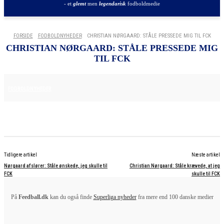
- et
glemt
men
legendarisk
fodboldmedie
FORSIDE
FODBOLDNYHEDER
CHRISTIAN NØRGAARD: STÅLE PRESSEDE MIG TIL FCK
CHRISTIAN NØRGAARD: STÅLE PRESSEDE MIG
TIL FCK
25. JUNI 2025
FODBOLDNYHEDER
Tidligere artikel
Næste artikel
Nørgaard afslører: Ståle ønskede, jeg skulle til
Christian Nørgaard: Ståle krævede, at jeg
FCK
skulle til FCK
På
Feedball.dk
kan du også finde
Superliga nyheder
fra mere end 100 danske medier