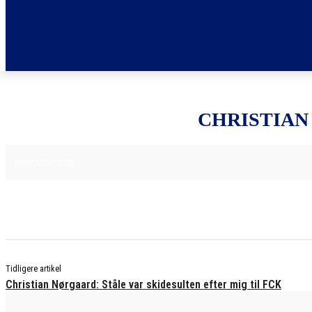
CHRISTIAN
25. JUNI 2025
FODBOLDNYHEDER
Tidligere artikel
Christian Nørgaard: Ståle var skidesulten efter mig til FCK