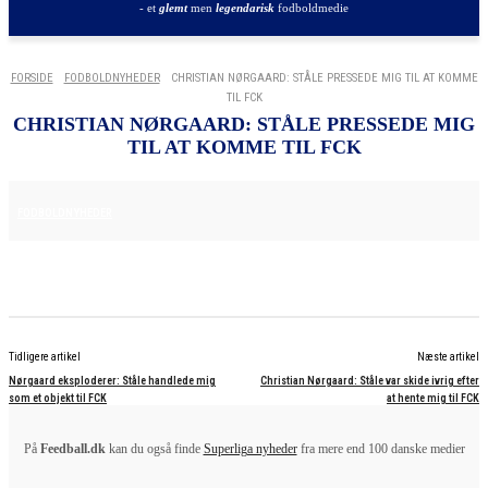
- et
glemt
men
legendarisk
fodboldmedie
FORSIDE
FODBOLDNYHEDER
CHRISTIAN NØRGAARD: STÅLE PRESSEDE MIG TIL AT KOMME
TIL FCK
CHRISTIAN NØRGAARD: STÅLE PRESSEDE MIG
TIL AT KOMME TIL FCK
25. JUNI 2025
FODBOLDNYHEDER
Tidligere artikel
Næste artikel
Nørgaard eksploderer: Ståle handlede mig
Christian Nørgaard: Ståle var skide ivrig efter
som et objekt til FCK
at hente mig til FCK
På
Feedball.dk
kan du også finde
Superliga nyheder
fra mere end 100 danske medier