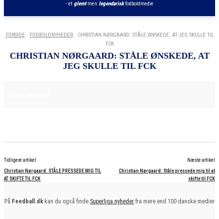
- et
glemt
men
legendarisk
fodboldmedie
FORSIDE
FODBOLDNYHEDER
CHRISTIAN NØRGAARD: STÅLE ØNSKEDE, AT JEG SKULLE TIL
FCK
CHRISTIAN NØRGAARD: STÅLE ØNSKEDE, AT
JEG SKULLE TIL FCK
25. JUNI 2025
FODBOLDNYHEDER
Tidligere artikel
Næste artikel
Christian Nørgaard: STÅLE PRESSEDE MIG TIL
Christian Nørgaard: Ståle pressede mig til at
AT SKIFTE TIL FCK
skifte til FCK
På
Feedball.dk
kan du også finde
Superliga nyheder
fra mere end 100 danske medier