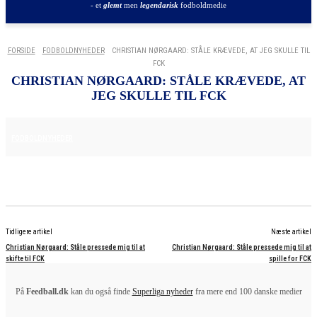
- et
glemt
men
legendarisk
fodboldmedie
FORSIDE
FODBOLDNYHEDER
CHRISTIAN NØRGAARD: STÅLE KRÆVEDE, AT JEG SKULLE TIL
FCK
CHRISTIAN NØRGAARD: STÅLE KRÆVEDE, AT
JEG SKULLE TIL FCK
25. JUNI 2025
FODBOLDNYHEDER
Tidligere artikel
Næste artikel
Christian Nørgaard: Ståle pressede mig til at
Christian Nørgaard: Ståle pressede mig til at
skifte til FCK
spille for FCK
På
Feedball.dk
kan du også finde
Superliga nyheder
fra mere end 100 danske medier