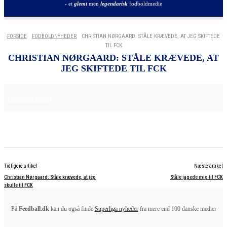
- et
glemt
men
legendarisk
fodboldmedie
FORSIDE
FODBOLDNYHEDER
CHRISTIAN NØRGAARD: STÅLE KRÆVEDE, AT JEG SKIFTEDE
TIL FCK
CHRISTIAN NØRGAARD: STÅLE KRÆVEDE, AT
JEG SKIFTEDE TIL FCK
25. JUNI 2025
FODBOLDNYHEDER
Tidligere artikel
Næste artikel
Christian Nørgaard: Ståle krævede, at jeg
Ståle jagede mig til FCK
skulle til FCK
På
Feedball.dk
kan du også finde
Superliga nyheder
fra mere end 100 danske medier