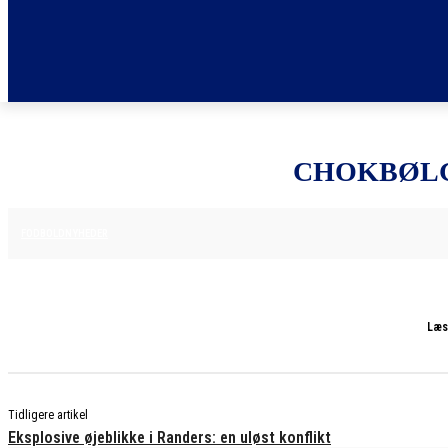
CHOKBØLG
24. NOVEMBER 2025
FODBOLDNYHEDER
Læs
Tidligere artikel
Eksplosive øjeblikke i Randers: en uløst konflikt