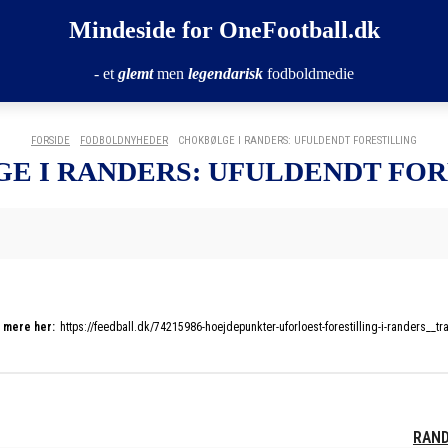
Mindeside for OneFootball.dk
- et
glemt
men
legendarisk
fodboldmedie
FORSIDE
FODBOLDNYHEDER
CHOKBØLGE I RANDERS: UFULDENDT FORESTILLING
E I RANDERS: UFULDENDT FOR
 mere her:
https://feedball.dk/74215986-hoejdepunkter-uforloest-forestilling-i-randers__t
RAND