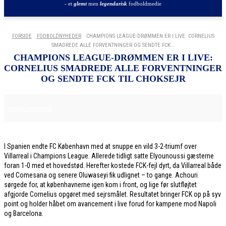
- et
glemt
men
legendarisk
fodboldmedie
FORSIDE
FODBOLDNYHEDER
CHAMPIONS LEAGUE-DRØMMEN ER I LIVE: CORNELIUS
SMADREDE ALLE FORVENTNINGER OG SENDTE FCK...
CHAMPIONS LEAGUE-DRØMMEN ER I LIVE:
CORNELIUS SMADREDE ALLE FORVENTNINGER
OG SENDTE FCK TIL CHOKSEJR
10. DECEMBER 2025
FODBOLDNYHEDER
I Spanien endte FC København med at snuppe en vild 3-2-triumf over
Villarreal i Champions League. Allerede tidligt satte Elyounoussi gæsterne
foran 1-0 med et hovedstød. Herefter kostede FCK-fejl dyrt, da Villarreal både
ved Comesana og senere Oluwaseyi fik udlignet – to gange. Achouri
sørgede for, at københavnerne igen kom i front, og lige før slutfløjtet
afgjorde Cornelius opgøret med sejrsmålet. Resultatet bringer FCK op på syv
point og holder håbet om avancement i live forud for kampene mod Napoli
og Barcelona.