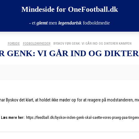
Mindeside for OneFootball.dk
- et
glemt
men
legendarisk
fodboldmedie
FORSIDE
FODBOLDNYHEDER
BYSKOV FØR GENK: VI GÅR IND OG DIKTERER KAMPEN
R GENK: VI GÅR IND OG DIKTE
ar Byskov det klart, at holdet ikke møder op for at reagere på modstanderen, me
Læs mere her:
https://feedball.dk/byskov-inden-genk-skal-saette-vores-praeg-paa-tingen