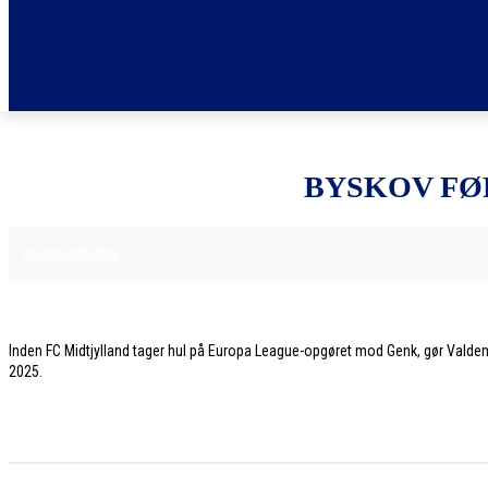
BYSKOV FØ
10. DECEMBER 2025
FODBOLDNYHEDER
Inden FC Midtjylland tager hul på Europa League-opgøret mod Genk, gør Valdem
2025.