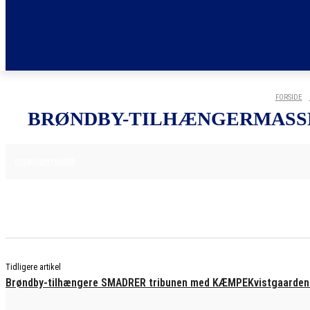
FORSIDE
BRØNDBY-TILHÆNGERMASSE
25. MAJ 2025
FODBOLDNYHEDER
Tidligere artikel
Brøndby-tilhængere SMADRER tribunen med KÆMPEKvistgaarden