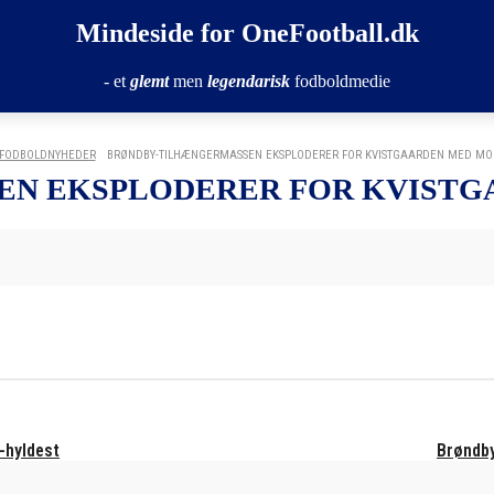
Mindeside for OneFootball.dk
- et
glemt
men
legendarisk
fodboldmedie
FODBOLDNYHEDER
BRØNDBY-TILHÆNGERMASSEN EKSPLODERER FOR KVISTGAARDEN MED MON
N EKSPLODERER FOR KVISTG
-hyldest
Brøndb