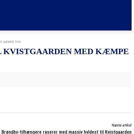
ED KÆMPE TIFO
IL KVISTGAARDEN MED KÆMPE
Næste artikel
Brøndby-tilhængere raserer med massiv hyldest til Kvistgaarden