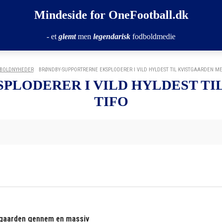
Mindeside for OneFootball.dk
- et
glemt
men
legendarisk
fodboldmedie
BOLDNYHEDER
BRØNDBY-SUPPORTRERNE EKSPLODERER I VILD HYLDEST TIL KVISTGAARDEN M
PLODERER I VILD HYLDEST T
TIFO
stgaarden gennem en massiv