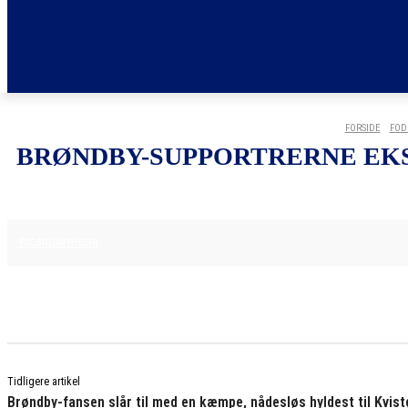
FORSIDE
FOD
BRØNDBY-SUPPORTRERNE EKS
25. MAJ 2025
FODBOLDNYHEDER
Tidligere artikel
Brøndby-fansen slår til med en kæmpe, nådesløs hyldest til Kvi