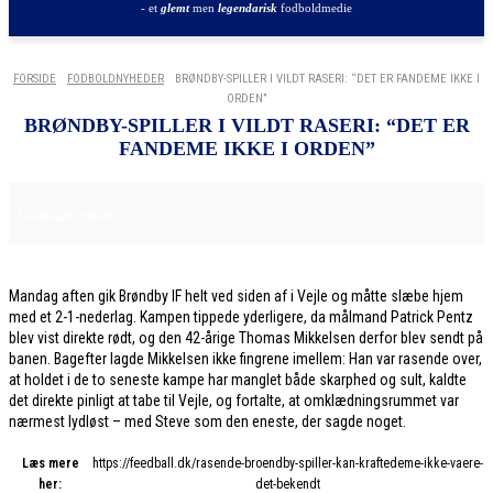
- et
glemt
men
legendarisk
fodboldmedie
FORSIDE
FODBOLDNYHEDER
BRØNDBY-SPILLER I VILDT RASERI: “DET ER FANDEME IKKE I
ORDEN”
BRØNDBY-SPILLER I VILDT RASERI: “DET ER
FANDEME IKKE I ORDEN”
8. DECEMBER 2025
FODBOLDNYHEDER
Mandag aften gik Brøndby IF helt ved siden af i Vejle og måtte slæbe hjem
med et 2-1-nederlag. Kampen tippede yderligere, da målmand Patrick Pentz
blev vist direkte rødt, og den 42-årige Thomas Mikkelsen derfor blev sendt på
banen. Bagefter lagde Mikkelsen ikke fingrene imellem: Han var rasende over,
at holdet i de to seneste kampe har manglet både skarphed og sult, kaldte
det direkte pinligt at tabe til Vejle, og fortalte, at omklædningsrummet var
nærmest lydløst – med Steve som den eneste, der sagde noget.
Læs mere
https://feedball.dk/rasende-broendby-spiller-kan-kraftedeme-ikke-vaere-
her:
det-bekendt