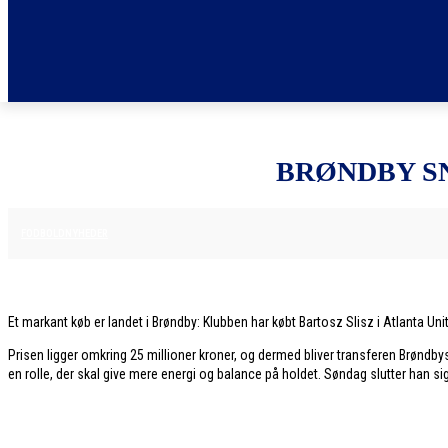
BRØNDBY S
8. JANUAR 2026
FODBOLDNYHEDER
Et markant køb er landet i Brøndby: Klubben har købt Bartosz Slisz i Atlanta Uni
Prisen ligger omkring 25 millioner kroner, og dermed bliver transferen Brønd
en rolle, der skal give mere energi og balance på holdet. Søndag slutter han sig