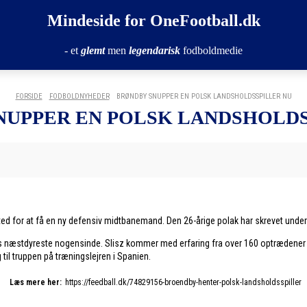
Mindeside for OneFootball.dk
- et
glemt
men
legendarisk
fodboldmedie
FORSIDE
FODBOLDNYHEDER
BRØNDBY SNUPPER EN POLSK LANDSHOLDSSPILLER NU
NUPPER EN POLSK LANDSHOLDS
ted for at få en ny defensiv midtbanemand. Den 26-årige polak har skrevet under på
bys næstdyreste nogensinde. Slisz kommer med erfaring fra over 160 optrædener
 til truppen på træningslejren i Spanien.
Læs mere her:
https://feedball.dk/74829156-broendby-henter-polsk-landsholdsspiller