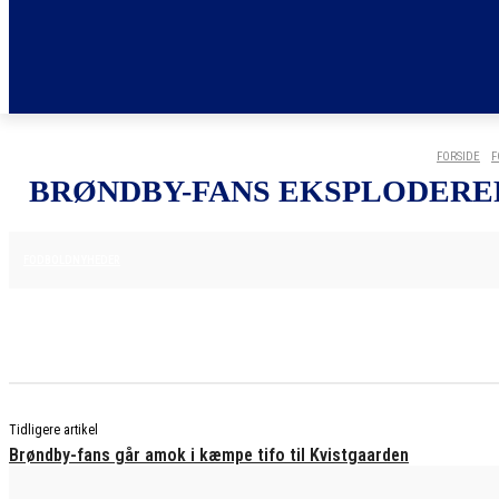
FORSIDE
F
BRØNDBY-FANS EKSPLODERER
25. MAJ 2025
FODBOLDNYHEDER
Tidligere artikel
Brøndby-fans går amok i kæmpe tifo til Kvistgaarden