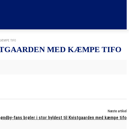
 KÆMPE TIFO
ISTGAARDEN MED KÆMPE TIFO
Næste artikel
øndby-fans brøler i stor hyldest til Kvistgaarden med kæmpe tifo