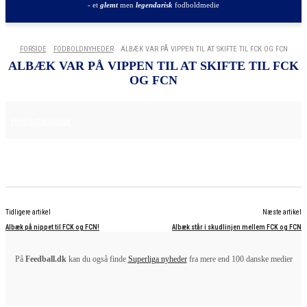
- et
glemt
men
legendarisk
fodboldmedie
FORSIDE
FODBOLDNYHEDER
ALBÆK VAR PÅ VIPPEN TIL AT SKIFTE TIL FCK OG FCN
ALBÆK VAR PÅ VIPPEN TIL AT SKIFTE TIL FCK
OG FCN
15. APRIL 2025
FODBOLDNYHEDER
Tidligere artikel
Næste artikel
Albæk på nippet til FCK og FCN!
Albæk står i skudlinjen mellem FCK og FCN
På
Feedball.dk
kan du også finde
Superliga nyheder
fra mere end 100 danske medier