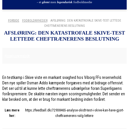
- et
glemt
men
legendarisk
fodboldmedie
FORSIDE
FODBOLDNYHEDER
AFSLØRING: DEN KATASTROFALE SKIVE-TEST LETTEDE
CHEFTRÆNERENS BESLUTNING
AFSLØRING: DEN KATASTROFALE SKIVE-TEST
LETTEDE CHEFTRÆNERENS BESLUTNING
2. FEBRUAR 2026
FODBOLDNYHEDER
En testkamp i Skive viste en markant svaghed hos Viborg FFs reservehold.
Den nye spiller Osman Addo kæmpede forgæves med at bidrage offensivt.
Det ser ud til at kunne lette cheftrænerens udvælgelse foran Superligaens
forårspremiere. De skabte næsten ingen scoringsmuligheder. Det sender en
klar besked om, at der er brug for markant bedring inden foråret.
Læs mere
https://feedball.dk/72938465-analyse-skidt-test-i-skive-kan-have-gjort-
her:
cheftraenerens-valg-lettere