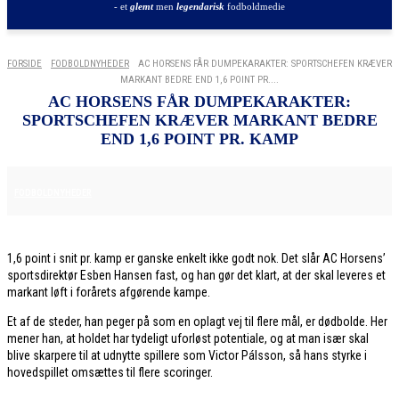
- et
glemt
men
legendarisk
fodboldmedie
FORSIDE
FODBOLDNYHEDER
AC HORSENS FÅR DUMPEKARAKTER: SPORTSCHEFEN KRÆVER
MARKANT BEDRE END 1,6 POINT PR....
AC HORSENS FÅR DUMPEKARAKTER:
SPORTSCHEFEN KRÆVER MARKANT BEDRE
END 1,6 POINT PR. KAMP
8. DECEMBER 2025
FODBOLDNYHEDER
1,6 point i snit pr. kamp er ganske enkelt ikke godt nok. Det slår AC Horsens’
sportsdirektør Esben Hansen fast, og han gør det klart, at der skal leveres et
markant løft i forårets afgørende kampe.
Et af de steder, han peger på som en oplagt vej til flere mål, er dødbolde. Her
mener han, at holdet har tydeligt uforløst potentiale, og at man især skal
blive skarpere til at udnytte spillere som Victor Pálsson, så hans styrke i
hovedspillet omsættes til flere scoringer.