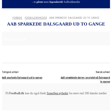
- et
glemt
men
legendarisk
fodboldmedie
FORSIDE
FODBOLDNYHEDER
AAB SPARKEDE DALSGAARD UD TO GANGE
AAB SPARKEDE DALSGAARD UD TO GANGE
16. APRIL 2025
FODBOLDNYHEDER
Tidligere artikel
Næste artikel
AaB sparkede Dalsgaard ud to gange
AaB smækkede døren i ansigtet på Dalsgaard
to gange
På
Feedball.dk
kan du også finde
Superliga nyheder
fra mere end 100 danske medier