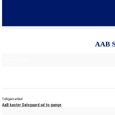
AAB 
16. APRIL 2025
FODBOLDNYHEDER
Tidligere artikel
AaB kaster Dalsgaard ud to gange