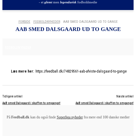
- et
glemt
men
legendarisk
fodboldmedie
FORSIDE
FODBOLDNYHEDER
AAB SMED DALSGAARD UD TO GANGE
AAB SMED DALSGAARD UD TO GANGE
16. APRIL 2025
FODBOLDNYHEDER
Læs mere her:
https://feedball.dk/74829561-aab-afviste-dalsgaard-to-gange
Tidligere artikel
Næste artikel
AaB smed Dalsgaard i skuffen to omgange!
AaB smed Dalsgaard i skuffen to omgange!
På
Feedball.dk
kan du også finde
Superliga nyheder
fra mere end 100 danske medier