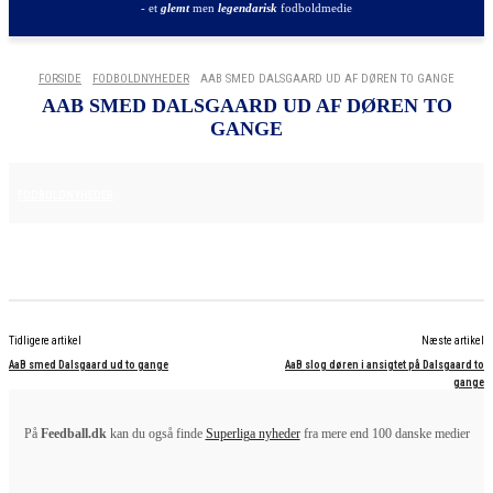
- et
glemt
men
legendarisk
fodboldmedie
FORSIDE
FODBOLDNYHEDER
AAB SMED DALSGAARD UD AF DØREN TO GANGE
AAB SMED DALSGAARD UD AF DØREN TO
GANGE
16. APRIL 2025
FODBOLDNYHEDER
Tidligere artikel
Næste artikel
AaB smed Dalsgaard ud to gange
AaB slog døren i ansigtet på Dalsgaard to
gange
På
Feedball.dk
kan du også finde
Superliga nyheder
fra mere end 100 danske medier