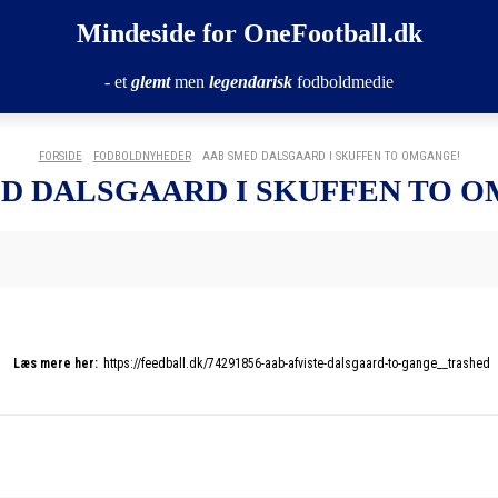
Mindeside for OneFootball.dk
- et
glemt
men
legendarisk
fodboldmedie
FORSIDE
FODBOLDNYHEDER
AAB SMED DALSGAARD I SKUFFEN TO OMGANGE!
D DALSGAARD I SKUFFEN TO 
Læs mere her:
https://feedball.dk/74291856-aab-afviste-dalsgaard-to-gange__trashed