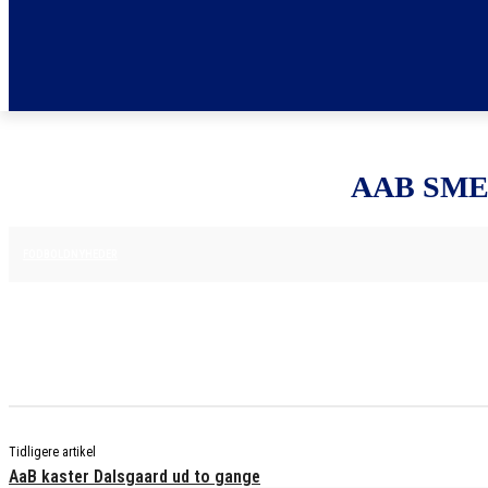
AAB SME
16. APRIL 2025
FODBOLDNYHEDER
Tidligere artikel
AaB kaster Dalsgaard ud to gange