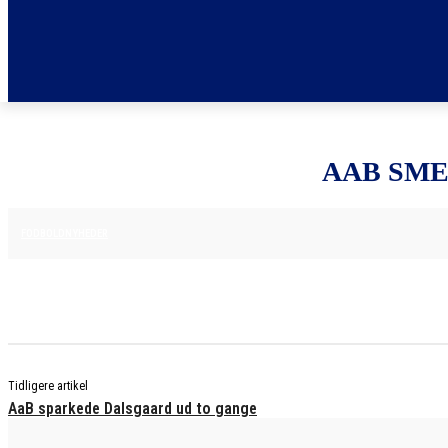
AAB SME
16. APRIL 2025
FODBOLDNYHEDER
Tidligere artikel
AaB sparkede Dalsgaard ud to gange