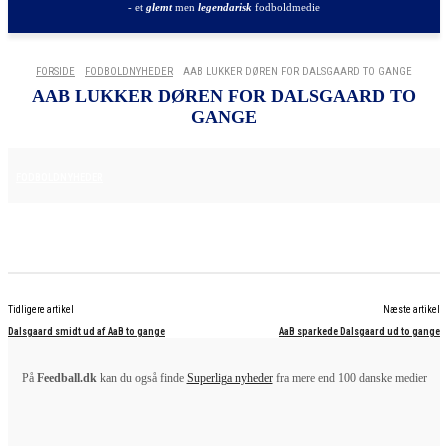
- et
glemt
men
legendarisk
fodboldmedie
FORSIDE
FODBOLDNYHEDER
AAB LUKKER DØREN FOR DALSGAARD TO GANGE
AAB LUKKER DØREN FOR DALSGAARD TO
GANGE
16. APRIL 2025
FODBOLDNYHEDER
Tidligere artikel
Næste artikel
Dalsgaard smidt ud af AaB to gange
AaB sparkede Dalsgaard ud to gange
På
Feedball.dk
kan du også finde
Superliga nyheder
fra mere end 100 danske medier