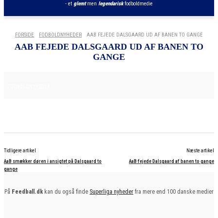
- et
glemt
men
legendarisk
fodboldmedie
FORSIDE
FODBOLDNYHEDER
AAB FEJEDE DALSGAARD UD AF BANEN TO GANGE
AAB FEJEDE DALSGAARD UD AF BANEN TO
GANGE
16. APRIL 2025
FODBOLDNYHEDER
Tidligere artikel
Næste artikel
AaB smækker døren i ansigtet på Dalsgaard to
AaB fejede Dalsgaard af banen to gange
gange
På
Feedball.dk
kan du også finde
Superliga nyheder
fra mere end 100 danske medier