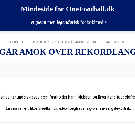
Mindeside for OneFootball.dk
- et
glemt
men
legendarisk
fodboldmedie
FORSIDE
FODBOLDNYHEDER
VIDEO: FLØ GÅR AMOK OVER REKORDLANG KONTRAKT
Ø GÅR AMOK OVER REKORDLAN
nsinde har underskrevet, som fastholder ham i klubben og låser hans fodboldfremt
Læs mere her:
https://feedball.dk/video-floe-glaeder-sig-over-sin-laengste-kontrakt