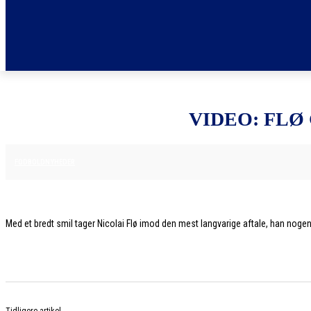
VIDEO: FL
9. DECEMBER 2025
FODBOLDNYHEDER
Med et bredt smil tager Nicolai Flø imod den mest langvarige aftale, han noge