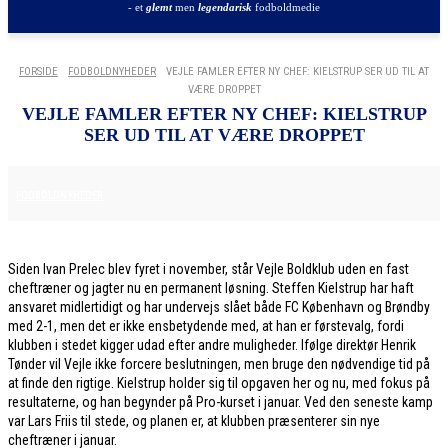
- et
glemt
men
legendarisk
fodboldmedie
FORSIDE
FODBOLDNYHEDER
VEJLE FAMLER EFTER NY CHEF: KIELSTRUP SER UD TIL AT
VÆRE DROPPET
VEJLE FAMLER EFTER NY CHEF: KIELSTRUP
SER UD TIL AT VÆRE DROPPET
9. DECEMBER 2025
FODBOLDNYHEDER
Siden Ivan Prelec blev fyret i november, står Vejle Boldklub uden en fast
cheftræner og jagter nu en permanent løsning. Steffen Kielstrup har haft
ansvaret midlertidigt og har undervejs slået både FC København og Brøndby
med 2-1, men det er ikke ensbetydende med, at han er førstevalg, fordi
klubben i stedet kigger udad efter andre muligheder. Ifølge direktør Henrik
Tønder vil Vejle ikke forcere beslutningen, men bruge den nødvendige tid på
at finde den rigtige. Kielstrup holder sig til opgaven her og nu, med fokus på
resultaterne, og han begynder på Pro-kurset i januar. Ved den seneste kamp
var Lars Friis til stede, og planen er, at klubben præsenterer sin nye
cheftræner i januar.