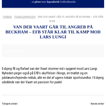
- et
glemt
men
legendarisk
fodboldmedie
FORSIDE
FODBOLDNYHEDER
VAN DER VAART GÅR TIL ANGREB PÅ BECKHAM – EFB STÅR
KLAR...
VAN DER VAART GÅR TIL ANGREB PÅ
BECKHAM – EFB STÅR KLAR TIL KAMP MOD
LARS LUNGI
30. MAJ 2026
FODBOLDNYHEDER
Esbjerg fB og Rafael van der Vaart stormer ind i opgøret mod Lars Lungi.
Nyheden peger også på EfB’s skuffelser i Norge, en triatlet og en
jubilæumsfejrende roklub, alle en del af ugens lokale sportsrundtur. I Esbjerg
udviklede van der Vaart sin passion for padel.
Tidligere artikel
Næste artikel