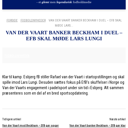
- et
glemt
men
legendarisk
fodboldmedie
FORSIDE
FODBOLDNYHEDER
VAN DER VAART BANKER BECKHAM I DUEL – EFB SKAL
MØDE LARS...
VAN DER VAART BANKER BECKHAM I DUEL –
EFB SKAL MØDE LARS LUNGI
30. MAJ 2026
FODBOLDNYHEDER
Klar til kamp: Esbjerg fB stiller Rafael van der Vaart i startopstillingen og skal
spille imod Lars Lungi. Desuden sættes fokus på EfB’s skuffelser i Norge og
Van der Vaarts engagement i padelsport under sin tid i Esbjerg. Alt sammen
præsenteres som en del af en bred sportsopdatering.
Tidligere artikel
Næste artikel
Van der Vaart mod Beckham – EfB gør opgør
Van der Vaart banker Beckham – EfB gør klar