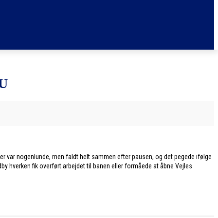
U
g, der var nogenlunde, men faldt helt sammen efter pausen, og det pegede ifølge
y hverken fik overført arbejdet til banen eller formåede at åbne Vejles