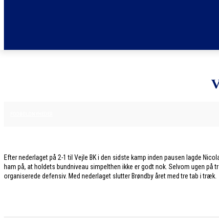
V
8. DECEMBER 2025
FODBOLDNYHEDER
Efter nederlaget på 2-1 til Vejle BK i den sidste kamp inden pausen lagde Nicol
ham på, at holdets bundniveau simpelthen ikke er godt nok. Selvom ugen på træn
organiserede defensiv. Med nederlaget slutter Brøndby året med tre tab i træk.