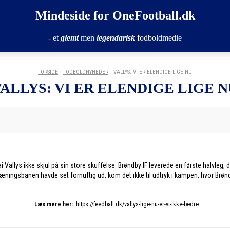
Mindeside for OneFootball.dk
- et
glemt
men
legendarisk
fodboldmedie
FORSIDE
FODBOLDNYHEDER
VALLYS: VI ER ELENDIGE LIGE NU
ALLYS: VI ER ELENDIGE LIGE N
ai Vallys ikke skjul på sin store skuffelse. Brøndby IF leverede en første halvle
ingsbanen havde set fornuftig ud, kom det ikke til udtryk i kampen, hvor Brøndb
Læs mere her:
https://feedball.dk/vallys-lige-nu-er-vi-ikke-bedre