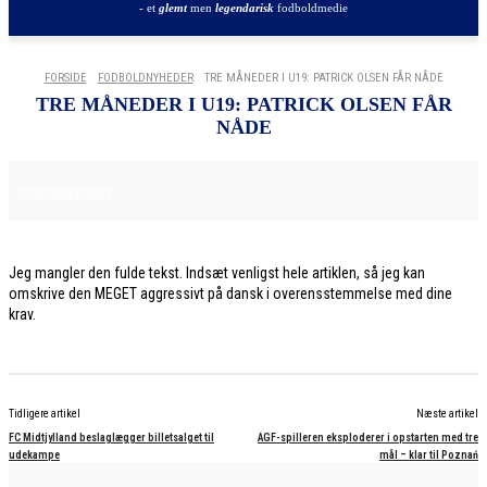
- et
glemt
men
legendarisk
fodboldmedie
FORSIDE
FODBOLDNYHEDER
TRE MÅNEDER I U19: PATRICK OLSEN FÅR NÅDE
TRE MÅNEDER I U19: PATRICK OLSEN FÅR
NÅDE
7. JULI 2026
FODBOLDNYHEDER
Jeg mangler den fulde tekst. Indsæt venligst hele artiklen, så jeg kan
omskrive den MEGET aggressivt på dansk i overensstemmelse med dine
krav.
Tidligere artikel
Næste artikel
FC Midtjylland beslaglægger billetsalget til
AGF-spilleren eksploderer i opstarten med tre
udekampe
mål – klar til Poznań