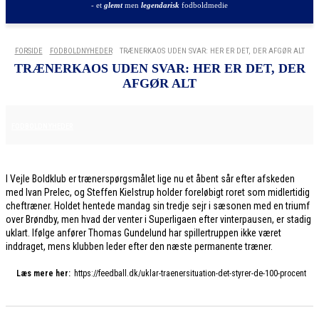
- et
glemt
men
legendarisk
fodboldmedie
FORSIDE
FODBOLDNYHEDER
TRÆNERKAOS UDEN SVAR: HER ER DET, DER AFGØR ALT
TRÆNERKAOS UDEN SVAR: HER ER DET, DER
AFGØR ALT
9. DECEMBER 2025
FODBOLDNYHEDER
I Vejle Boldklub er trænerspørgsmålet lige nu et åbent sår efter afskeden
med Ivan Prelec, og Steffen Kielstrup holder foreløbigt roret som midlertidig
cheftræner. Holdet hentede mandag sin tredje sejr i sæsonen med en triumf
over Brøndby, men hvad der venter i Superligaen efter vinterpausen, er stadig
uklart. Ifølge anfører Thomas Gundelund har spillertruppen ikke været
inddraget, mens klubben leder efter den næste permanente træner.
Læs mere her:
https://feedball.dk/uklar-traenersituation-det-styrer-de-100-procent