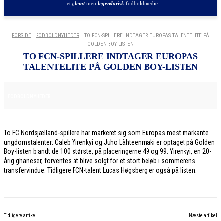
- et
glemt
men
legendarisk
fodboldmedie
FORSIDE
FODBOLDNYHEDER
TO FCN-SPILLERE INDTAGER EUROPAS TALENTELITE PÅ
GOLDEN BOY-LISTEN
TO FCN-SPILLERE INDTAGER EUROPAS
TALENTELITE PÅ GOLDEN BOY-LISTEN
9. JULI 2026
FODBOLDNYHEDER
To FC Nordsjælland-spillere har markeret sig som Europas mest markante
ungdomstalenter: Caleb Yirenkyi og Juho Lähteenmaki er optaget på Golden
Boy-listen blandt de 100 største, på placeringerne 49 og 99. Yirenkyi, en 20-
årig ghaneser, forventes at blive solgt for et stort beløb i sommerens
transfervindue. Tidligere FCN-talent Lucas Høgsberg er også på listen.
Tidligere artikel
Næste artikel