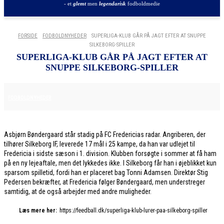
- et
glemt
men
legendarisk
fodboldmedie
FORSIDE
FODBOLDNYHEDER
SUPERLIGA-KLUB GÅR PÅ JAGT EFTER AT SNUPPE
SILKEBORG-SPILLER
SUPERLIGA-KLUB GÅR PÅ JAGT EFTER AT
SNUPPE SILKEBORG-SPILLER
11. DECEMBER 2025
FODBOLDNYHEDER
Asbjørn Bøndergaard står stadig på FC Fredericias radar. Angriberen, der
tilhører Silkeborg IF, leverede 17 mål i 25 kampe, da han var udlejet til
Fredericia i sidste sæson i 1. division. Klubben forsøgte i sommer at få ham
på en ny lejeaftale, men det lykkedes ikke. I Silkeborg får han i øjeblikket kun
sparsom spilletid, fordi han er placeret bag Tonni Adamsen. Direktør Stig
Pedersen bekræfter, at Fredericia følger Bøndergaard, men understreger
samtidig, at de også arbejder med andre muligheder.
Læs mere her:
https://feedball.dk/superliga-klub-lurer-paa-silkeborg-spiller