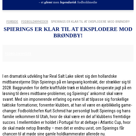
- et
glemt
men
legendarisk
fodboldmedie
FORSIDE
FODBOLDNYHEDER
SPIERINGS ER KLAR TIL AT EKSPLODERE MOD BRØNDBY!
SPIERINGS ER KLAR TIL AT EKSPLODERE MOD
BRØNDBY!
26. JANUAR 2026
FODBOLDNYHEDER
I en dramatisk udvikling har Real Salt Lake sikret sig den hollandske
midtbanestjerne Stijn Spierings på en langvarig kontrakt, der strækker sig til
2028. Baggrunden for dette kraftfulde træk er klubbens desperate jagt på en
løsning til deres midtbane-problemer, og Spierings’ ankomst skal være
svaret. Med sin imponerende erfaring og evne til at tilpasse sig forskellige
taktiske formationer, forventer klubben, at han vil være en øjeblikkelig game-
changer. Fodboldchefen Kurt Schmid har personligt budt Spierings og hans
familie velkommen til Utah, hvor de skal være en del af klubbens fremtidige
succes. I mellemtiden er holdet i Portugal for at deltage i Atlantic Cup, hvor
de skal møde netop Brøndby – men det er endnu uvist, om Spierings får
chancen til at møde sine gamle holdkammerater allerede nu.